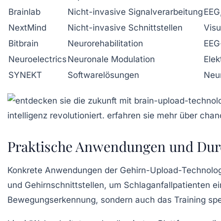
Brainlab
Nicht-invasive Signalverarbeitung
EEG,
NextMind
Nicht-invasive Schnittstellen
Visu
Bitbrain
Neurorehabilitation
EEG-
Neuroelectrics
Neuronale Modulation
Elek
SYNEKT
Softwarelösungen
Neu
Praktische Anwendungen und Dur
Konkrete Anwendungen der Gehirn-Upload-Technologie
und Gehirnschnittstellen, um Schlaganfallpatienten e
Bewegungserkennung, sondern auch das Training spezi