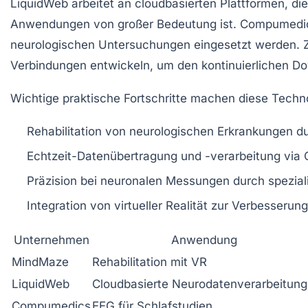
LiquidWeb arbeitet an cloudbasierten Plattformen, di
Anwendungen von großer Bedeutung ist. Compumedics 
neurologischen Untersuchungen eingesetzt werden. Zu
Verbindungen entwickeln, um den kontinuierlichen Do
Wichtige praktische Fortschritte machen diese Techno
Rehabilitation von neurologischen Erkrankungen
du
Echtzeit-Datenübertragung und -verarbeitung
via 
Präzision bei neuronalen Messungen
durch spezial
Integration von virtueller Realität
zur Verbesserung
Unternehmen
Anwendung
MindMaze
Rehabilitation mit VR
LiquidWeb
Cloudbasierte Neurodatenverarbeitung
Compumedics
EEG für Schlafstudien