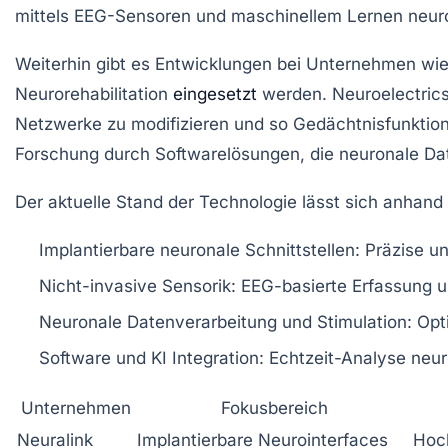
mittels EEG-Sensoren und maschinellem Lernen neurona
Weiterhin gibt es Entwicklungen bei Unternehmen wie B
Neurorehabilitation
eingesetzt
werden. Neuroelectrics
Netzwerke zu modifizieren und so Gedächtnisfunktio
Forschung durch Softwarelösungen, die neuronale Dat
Der aktuelle Stand der Technologie lässt sich anha
Implantierbare neuronale Schnittstellen
: Präzise u
Nicht-invasive Sensorik
: EEG-basierte Erfassung u
Neuronale Datenverarbeitung und Stimulation
: Op
Software und KI Integration
: Echtzeit-Analyse neu
Unternehmen
Fokusbereich
Neuralink
Implantierbare Neurointerfaces
Hoc