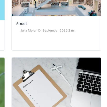
About
Julia Meier
·
10. September 2025
·
2 min