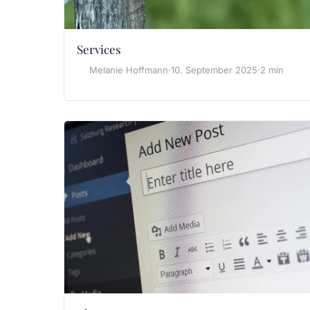
Services
Melanie Hoffmann
·
10. September 2025
·
2 min