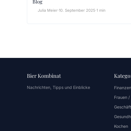
Blog
Julia Meier
·
10. September 2025
·
1 min
Bier Kombinat
Katego
Nachrichten, Tipps und Einblicke
Finanzen
Frauen 
Geschäf
Gesundh
Kochen