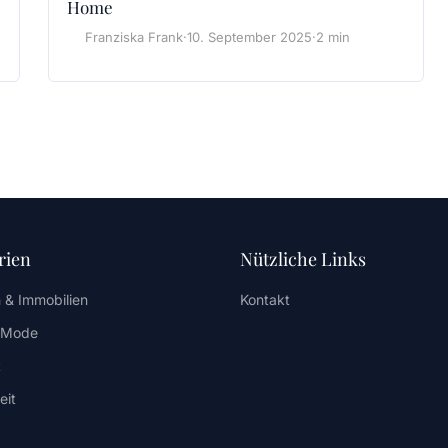
Home
Franziska Frank
·
10. September 2025
·
2 min
rien
Nützliche Links
 & Immobilien
Kontakt
/ Mode
t
eit