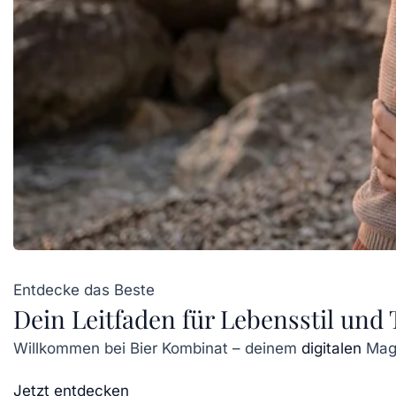
Entdecke das Beste
Dein Leitfaden für Lebensstil und
Willkommen bei Bier Kombinat – deinem
digitalen
Maga
Jetzt entdecken