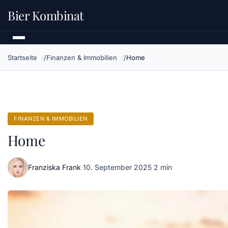
Bier Kombinat
Startseite
Finanzen & Immobilien
Home
FINANZEN & IMMOBILIEN
Home
Franziska Frank
·
10. September 2025
·
2 min