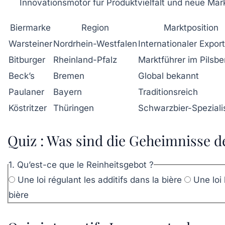
Innovationsmotor für Produktvielfalt und neue Ma
Biermarke
Region
Marktposition
Warsteiner
Nordrhein-Westfalen
Internationaler Expor
Bitburger
Rheinland-Pfalz
Marktführer im Pilsbe
Beck’s
Bremen
Global bekannt
Paulaner
Bayern
Traditionsreich
Köstritzer
Thüringen
Schwarzbier-Speziali
Quiz : Was sind die Geheimnisse d
1. Qu’est-ce que le Reinheitsgebot ?
Une loi régulant les additifs dans la bière
Une loi 
bière