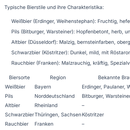
Typische Bierstile und ihre Charakteristika:
Weißbier (Erdinger, Weihenstephan):
Fruchtig, hefe
Pils (Bitburger, Warsteiner):
Hopfenbetont, herb, un
Altbier (Düsseldorf):
Malzig, bernsteinfarben, oberg
Schwarzbier (Köstritzer):
Dunkel, mild, mit Röstar
Rauchbier (Franken):
Malzrauchig, kräftig, Spezial
Biersorte
Region
Bekannte Bra
Weißbier
Bayern
Erdinger, Paulaner,
Pils
Norddeutschland
Bitburger, Warsteine
Altbier
Rheinland
–
Schwarzbier
Thüringen, Sachsen
Köstritzer
Rauchbier
Franken
–