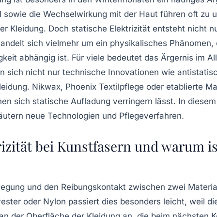
yl sowie die Wechselwirkung mit der Haut führen oft z
r Kleidung. Doch statische Elektrizität entsteht nicht 
 handelt sich vielmehr um ein physikalisches Phänomen, 
it abhängig ist. Für viele bedeutet das Ärgernis im A
en sich nicht nur technische Innovationen wie antistat
Kleidung. Nikwax, Phoenix Textilpflege oder etablierte
en sich statische Aufladung verringern lässt. In diese
äutern neue Technologien und Pflegeverfahren.
rizität bei Kunstfasern und warum i
ewegung und den Reibungskontakt zwischen zwei Material
ester oder Nylon passiert dies besonders leicht, weil di
 an der Oberfläche der Kleidung an, die beim nächsten K