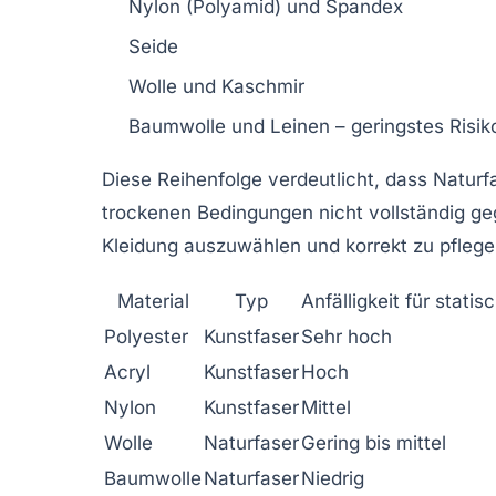
Nylon (Polyamid) und Spandex
Seide
Wolle und Kaschmir
Baumwolle und Leinen – geringstes Risik
Diese Reihenfolge verdeutlicht, dass Naturf
trockenen Bedingungen nicht vollständig ge
Kleidung auszuwählen und korrekt zu pflege
Material
Typ
Anfälligkeit für stati
Polyester
Kunstfaser
Sehr hoch
Acryl
Kunstfaser
Hoch
Nylon
Kunstfaser
Mittel
Wolle
Naturfaser
Gering bis mittel
Baumwolle
Naturfaser
Niedrig