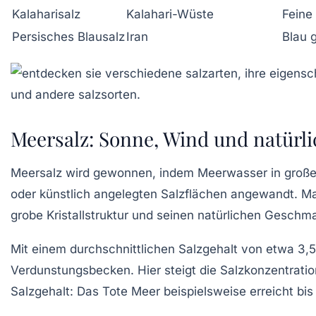
Kalaharisalz
Kalahari-Wüste
Feine
Persisches Blausalz
Iran
Blau g
Meersalz: Sonne, Wind und natürl
Meersalz wird gewonnen, indem Meerwasser in großen
oder künstlich angelegten Salzflächen angewandt. Ma
grobe Kristallstruktur und seinen natürlichen Geschma
Mit einem durchschnittlichen Salzgehalt von etwa 3,
Verdunstungsbecken. Hier steigt die Salzkonzentration,
Salzgehalt: Das Tote Meer beispielsweise erreicht bi