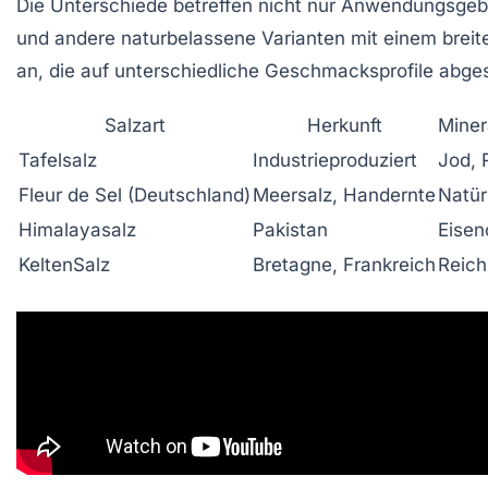
Die Unterschiede betreffen nicht nur Anwendungsgebie
und andere naturbelassene Varianten mit einem brei
an, die auf unterschiedliche Geschmacksprofile abge
Salzart
Herkunft
Miner
Tafelsalz
Industrieproduziert
Jod, 
Fleur de Sel (Deutschland)
Meersalz, Handernte
Natür
Himalayasalz
Pakistan
Eisen
KeltenSalz
Bretagne, Frankreich
Reich