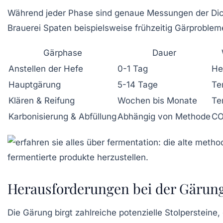
Während jeder Phase sind genaue Messungen der Dich
Brauerei Spaten beispielsweise frühzeitig Gärprobl
Gärphase
Dauer
Anstellen der Hefe
0-1 Tag
He
Hauptgärung
5-14 Tage
Te
Klären & Reifung
Wochen bis Monate
Te
Karbonisierung & Abfüllung
Abhängig von Methode
CO
Herausforderungen bei der Gärung
Die Gärung birgt zahlreiche potenzielle Stolpersteine