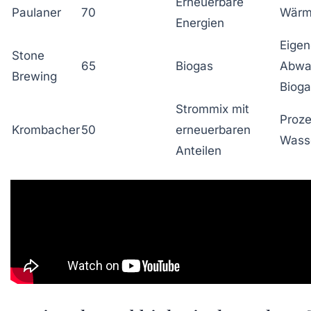
Erneuerbare
Paulaner
70
Wärm
Energien
Eigen
Stone
65
Biogas
Abwa
Brewing
Biog
Strommix mit
Proze
Krombacher
50
erneuerbaren
Wasse
Anteilen