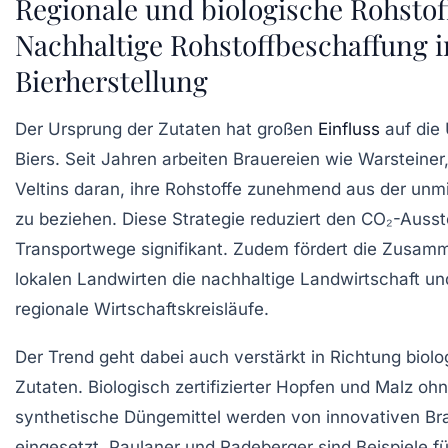
Regionale und biologische Rohstof
Nachhaltige Rohstoffbeschaffung i
Bierherstellung
Der Ursprung der Zutaten hat großen
Einfluss
auf die
Biers. Seit Jahren arbeiten Brauereien wie Warsteiner
Veltins daran, ihre Rohstoffe zunehmend aus der unm
zu beziehen. Diese Strategie reduziert den CO₂-Auss
Transportwege signifikant. Zudem fördert die Zusamm
lokalen Landwirten die nachhaltige Landwirtschaft un
regionale Wirtschaftskreisläufe.
Der Trend geht dabei auch verstärkt in Richtung biol
Zutaten. Biologisch zertifizierter Hopfen und Malz oh
synthetische Düngemittel werden von innovativen Bra
eingesetzt. Paulaner und Radeberger sind Beispiele fü