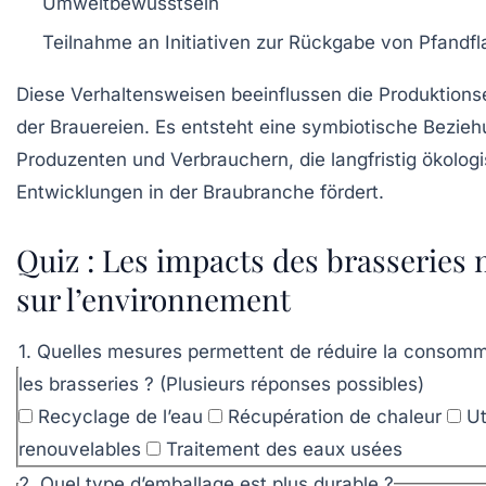
Umweltbewusstsein
Teilnahme an Initiativen zur Rückgabe von Pfandf
Diese Verhaltensweisen beeinflussen die Produktion
der Brauereien. Es entsteht eine symbiotische Bezie
Produzenten und Verbrauchern, die langfristig ökolog
Entwicklungen in der Braubranche fördert.
Quiz : Les impacts des brasseries
sur l’environnement
1. Quelles mesures permettent de réduire la consomm
les brasseries ? (Plusieurs réponses possibles)
Recyclage de l’eau
Récupération de chaleur
Ut
renouvelables
Traitement des eaux usées
2. Quel type d’emballage est plus durable ?