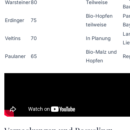
Warsteiner
80
Teilweise
Ba
Bio-Hopfen
Par
Erdinger
75
teilweise
Ba
Lan
Veltins
70
In Planung
Li
Bio-Malz und
Paulaner
65
Re
Hopfen