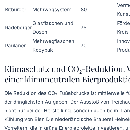
Verm
Bitburger
Mehrwegsystem
80
Kunst
Glasflaschen und
Förde
Radeberger
75
Dosen
Kreis
Mehrwegflaschen,
Innov
Paulaner
70
Recypak
Produ
Klimaschutz und CO₂-Reduktion: 
einer klimaneutralen Bierprodukti
Die Reduktion des CO₂-Fußabdrucks ist mittlerweile f
der dringlichsten Aufgaben. Der Ausstoß von Treibha
nicht nur bei der Herstellung, sondern auch beim Tra
Kühlung von Bier. Die niederländische Brauerei Heine
Vorreitern, die in grüne Energieprojekte investieren, 